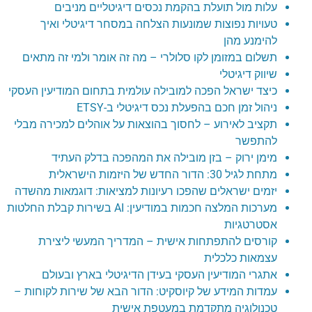
עלות מול תועלת בהקמת נכסים דיגיטליים מניבים
טעויות נפוצות שמונעות הצלחה במסחר דיגיטלי ואיך
להימנע מהן
תשלום במזומן לקו סלולרי – מה זה אומר ולמי זה מתאים
שיווק דיגיטלי
כיצד ישראל הפכה למובילה עולמית בתחום המודיעין העסקי
ניהול זמן חכם בהפעלת נכס דיגיטלי ב-ETSY
תקציב לאירוע – לחסוך בהוצאות על אוהלים למכירה מבלי
להתפשר
מימן ירוק – בזן מובילה את המהפכה בדלק העתיד
מתחת לגיל 30: הדור החדש של היזמות הישראלית
יזמים ישראלים שהפכו רעיונות למציאות: דוגמאות מהשדה
מערכות המלצה חכמות במודיעין: AI בשירות קבלת החלטות
אסטרטגיות
קורסים להתפתחות אישית – המדריך המעשי ליצירת
עצמאות כלכלית
אתגרי המודיעין העסקי בעידן הדיגיטלי בארץ ובעולם
עמדות המידע של קיוסקיט: הדור הבא של שירות לקוחות –
טכנולוגיה מתקדמת במעטפת אישית