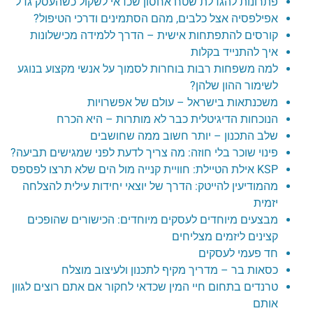
פתרונות להגדלת שטח אחסון שכדאי לשקול כשהעסק גדל
אפילפסיה אצל כלבים, מהם הסתמינים ודרכי הטיפול?
קורסים להתפתחות אישית – הדרך ללמידה מכישלונות
איך להתנייד בקלות
למה משפחות רבות בוחרות לסמוך על אנשי מקצוע בנוגע
לשימור ההון שלהן?
משכנתאות בישראל – עולם של אפשרויות
הנוכחות הדיגיטלית כבר לא מותרות – היא הכרח
שלב התכנון – יותר חשוב ממה שחושבים
פינוי שוכר בלי חוזה: מה צריך לדעת לפני שמגישים תביעה?
KSP אילת הטיילת: חוויית קנייה מול הים שלא תרצו לפספס
מהמודיעין להייטק: הדרך של יוצאי יחידות עילית להצלחה
יזמית
מבצעים מיוחדים לעסקים מיוחדים: הכישורים שהופכים
קצינים ליזמים מצליחים
חד פעמי לעסקים
כסאות בר – מדריך מקיף לתכנון ולעיצוב מוצלח
טרנדים בתחום חיי המין שכדאי לחקור אם אתם רוצים לגוון
אותם