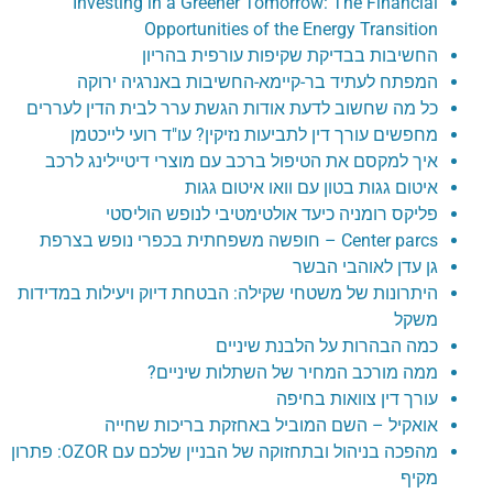
Investing in a Greener Tomorrow: The Financial
Opportunities of the Energy Transition
החשיבות בבדיקת שקיפות עורפית בהריון
המפתח לעתיד בר-קיימא-החשיבות באנרגיה ירוקה
כל מה שחשוב לדעת אודות הגשת ערר לבית הדין לעררים
מחפשים עורך דין לתביעות נזיקין? עו"ד רועי לייכטמן
איך למקסם את הטיפול ברכב עם מוצרי דיטיילינג לרכב
איטום גגות בטון עם וואו איטום גגות
פליקס רומניה כיעד אולטימטיבי לנופש הוליסטי
Center parcs – חופשה משפחתית בכפרי נופש בצרפת
גן עדן לאוהבי הבשר
היתרונות של משטחי שקילה: הבטחת דיוק ויעילות במדידות
משקל
כמה הבהרות על הלבנת שיניים
ממה מורכב המחיר של השתלות שיניים?
עורך דין צוואות בחיפה
אואקיל – השם המוביל באחזקת בריכות שחייה
מהפכה בניהול ובתחזוקה של הבניין שלכם עם OZOR: פתרון
מקיף