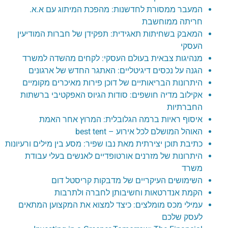
המעבר ממסורת לחדשנות: מהפכת המיתוג עם א.א.
חריתה ממוחשבת
המאבק בשחיתות תאגידית: תפקידן של חברות המודיעין
העסקי
מנהיגות צבאית בעולם העסקי: לקחים מהשדה למשרד
הגנה על נכסים דיגיטליים: האתגר החדש של ארגונים
היתרונות הבריאותיים של דוכן פירות מאיכרים מקומיים
אקילוב מדיה חושפים: סודות הגיוס האפקטיבי ברשתות
החברתיות
איסוף ראיות ברמה הגלובלית: המרוץ אחר האמת
האוהל המושלם לכל אירוע – best tent
כתיבת תוכן יצירתית מאת נבו שפיר: מסע בין מילים ורעיונות
היתרונות של מזרנים אורטופדיים לאנשים בעלי עבודת
משרד
השימושים העיקריים של מדבקות קריסטל דום
הקמת אנדרטאות וחשיבותן לחברה ולתרבות
עמילי מכס מומלצים: כיצד למצוא את המקצוען המתאים
לעסק שלכם