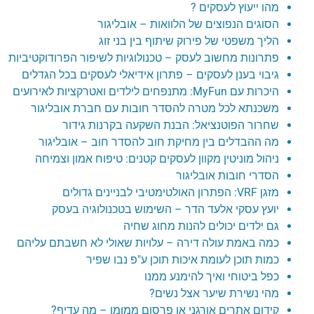
מהו ייעוץ לעסקים ?
הסוגים הנפוצים של הלוואות – אובליגור
הליך משפטי של פירוק שיתוף בין בני זוג
פתרונות מחשוב לעסק – טכנולוגיות לשיפור הפרודוקטיביות
גיבוי בענן לעסקים – פתרון אידיאלי לעסקים בכל הגדלים
היכרות עם MyFun: מתנפחים לילדים ואטרקציות לאירועים
משכנתא לכל מטרה להסדר חובות עם חברת אובליגור
שחרור הפוטנציאל: הבנת השקעה בקרנות גידור
מה ההבדלים בין מחיקת חוב להסדר חוב – אובליגור
ניהול מוניטין מקוון לעסקים קטנים: טיפוח אמון וצמיחה
הסדרי חובות אובליגור
מזגן VRF: הפתרון האולטימטיבי לבניינים גדולים
יועץ עסקי אלעד הדר – השימוש בטכנולוגיה בעסק
גם ילדים יכולים להנות מחוג שחיה
כמה באמת עולה דירה – עלויות שאולי לא חשבתם עליהם
כמות תוכן לעומת איכות תוכן ע"פ נבו שפיר
כפל ביטוחי ואיך להימנע ממנו
מהי נשירת שיער אצל נשים?
קידום אתרים אורגני או פרסום ממומן – מה עדיף?