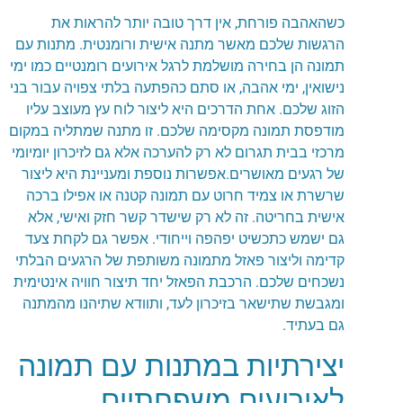
כשהאהבה פורחת, אין דרך טובה יותר להראות את
הרגשות שלכם מאשר מתנה אישית ורומנטית. מתנות עם
תמונה הן בחירה מושלמת לרגל אירועים רומנטיים כמו ימי
נישואין, ימי אהבה, או סתם כהפתעה בלתי צפויה עבור בני
הזוג שלכם. אחת הדרכים היא ליצור לוח עץ מעוצב עליו
מודפסת תמונה מקסימה שלכם. זו מתנה שמתליה במקום
מרכזי בבית תגרום לא רק להערכה אלא גם לזיכרון יומיומי
של רגעים מאושרים.אפשרות נוספת ומעניינת היא ליצור
שרשרת או צמיד חרוט עם תמונה קטנה או אפילו ברכה
אישית בחריטה. זה לא רק שישדר קשר חזק ואישי, אלא
גם ישמש כתכשיט יפהפה וייחודי. אפשר גם לקחת צעד
קדימה וליצור פאזל מתמונה משותפת של הרגעים הבלתי
נשכחים שלכם. הרכבת הפאזל יחד תיצור חוויה אינטימית
ומגבשת שתישאר בזיכרון לעד, ותוודא שתיהנו מהמתנה
גם בעתיד.
יצירתיות במתנות עם תמונה
לאירועים משפחתיים