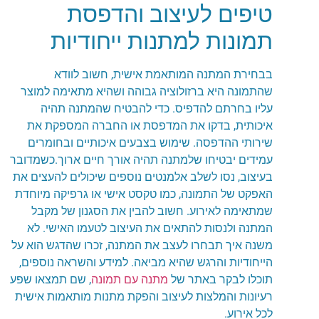
טיפים לעיצוב והדפסת
תמונות למתנות ייחודיות
בבחירת המתנה המותאמת אישית, חשוב לוודא
שהתמונה היא ברזולוציה גבוהה ושהיא מתאימה למוצר
עליו בחרתם להדפיס. כדי להבטיח שהמתנה תהיה
איכותית, בדקו את המדפסת או החברה המספקת את
שירותי ההדפסה. שימוש בצבעים איכותיים ובחומרים
עמידים יבטיחו שלמתנה תהיה אורך חיים ארוך.כשמדובר
בעיצוב, נסו לשלב אלמנטים נוספים שיכולים להעצים את
האפקט של התמונה, כמו טקסט אישי או גרפיקה מיוחדת
שמתאימה לאירוע. חשוב להבין את הסגנון של מקבל
המתנה ולנסות להתאים את העיצוב לטעמו האישי. לא
משנה איך תבחרו לעצב את המתנה, זכרו שהדגש הוא על
הייחודיות והרגש שהיא מביאה. למידע והשראה נוספים,
תוכלו לבקר באתר של
מתנה עם תמונה
, שם תמצאו שפע
רעיונות והמלצות לעיצוב והפקת מתנות מותאמות אישית
לכל אירוע.