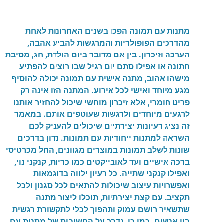
מתנות עם תמונה הפכו בשנים האחרונות לאחת
מהדרכים הפופולריות והמרגשות להביע אהבה,
הערכה וזיכרון. בין אם מדובר ביום הולדת, חג, מסיבת
חתונה או אפילו סתם יום רגיל שבו רוצים להפתיע
מישהו אהוב, מתנה אישית עם תמונה יכולה להוסיף
מגע מיוחד ואישי לכל אירוע. המתנה הזו אינה רק
פריט חומרי, אלא זיכרון מוחשי שיכול להחזיר אותנו
לרגעים מיוחדים ולרגשות שעוטפים אותם. במאמר
זה נציג רעיונות יצירתיים שיכולים להעניק לכם
השראה למתנות ייחודיות עם תמונות. נדון בדרכים
שונות לשלב תמונות במוצרים מגוונים, החל מכרטיסי
ברכה אישיים ועד לאובייקטים כמו כריות, קנקני נוי,
ואפילו קנקני שתייה. כל רעיון ילווה בדוגמאות
ואפשרויות עיצוב שיכולות להתאים לכל סגנון ולכל
תקציב. עם קצת יצירתיות, תוכלו ליצור מתנה
שתשאיר רושם עמוק ותהפוך לכלי לתקשורת רגשית
בין אנשים. כמו כן, נדבר על החשיבות של מתנות עם