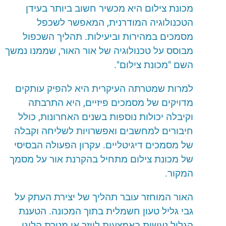
מכונת צילום היא
מכשיר
חשוב
ביותר
בעידן
הטכנולוגיה
המודרנית
,
המאפשר
לשכפל
מסמכים
במהירות
וביעילות
.
תהליך
השכפול
מבוסס
על
טכנולוגיה
של
אור
האור
,
שממנו
נמשך
השם
"
מכונת
צילום
".
למרות
שמטרתה
העיקרית
היא
להפיק
עותקים
מדויקים
של
מסמכים
פיזיים
,
היא
התרבתה
וקיבלה
יכולות
נוספות
בשנים
האחרונות
,
כולל
חיבורים
למחשבים
ואפשרויות
לשליחה
וקבלה
של
מסמכים
דיגיטליים
.
עקרון
הפעולה
הבסיסי
של
מכונת
צילום
מתחיל
בהקרנת
אור
על
מסמך
המקור
.
האור
המוחזר
עובר
תהליך
של
יצירת
העתק
על
גבי
גליל
טעון
חשמלית
בתוך
המכונה
.
הטענת
הגליל
נעשית
באמצעות
לייזר
או
מנורת
הלוגן
,