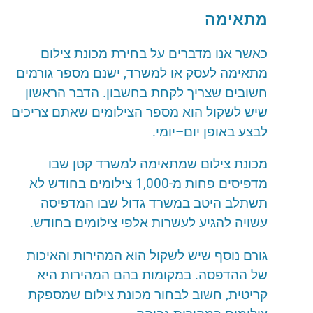
מתאימה
כאשר
אנו
מדברים
על
בחירת
מכונת
צילום
מתאימה
לעסק
או
למשרד
,
ישנם
מספר
גורמים
חשובים
שצריך
לקחת
בחשבון
.
הדבר
הראשון
שיש
לשקול
הוא
מספר
הצילומים
שאתם
צריכים
לבצע
באופן
יום
–
יומי
.
מכונת
צילום
שמתאימה
למשרד
קטן
שבו
מדפיסים
פחות
מ
-1,000
צילומים
בחודש
לא
תשתלב
היטב
במשרד
גדול
שבו
המדפיסה
עשויה
להגיע
לעשרות
אלפי
צילומים
בחודש
.
גורם
נוסף
שיש
לשקול
הוא
המהירות
והאיכות
של
ההדפסה
.
במקומות
בהם
המהירות
היא
קריטית
,
חשוב
לבחור
מכונת
צילום
שמספקת