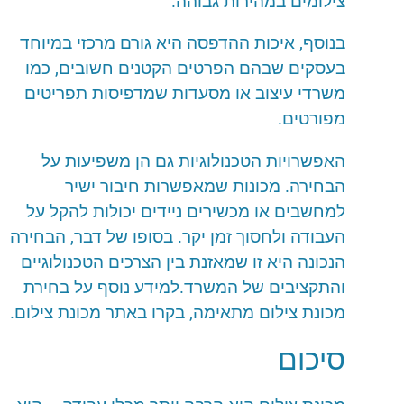
צילומים
במהירות
גבוהה
.
בנוסף
,
איכות
ההדפסה
היא
גורם
מרכזי
במיוחד
בעסקים
שבהם
הפרטים
הקטנים
חשובים
,
כמו
משרדי
עיצוב
או
מסעדות
שמדפיסות
תפריטים
מפורטים
.
האפשרויות
הטכנולוגיות
גם
הן
משפיעות
על
הבחירה
.
מכונות
שמאפשרות
חיבור
ישיר
למחשבים
או
מכשירים
ניידים
יכולות
להקל
על
העבודה
ולחסוך
זמן
יקר
.
בסופו
של
דבר
,
הבחירה
הנכונה
היא
זו
שמאזנת
בין
הצרכים
הטכנולוגיים
והתקציבים
של
המשרד
.
למידע
נוסף
על
בחירת
מכונת
צילום
מתאימה
,
בקרו
באתר
מכונת
צילום
.
סיכום