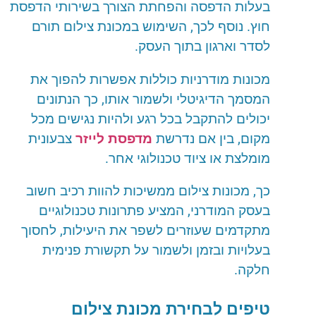
בעלות
הדפסה
והפחתת
הצורך
בשירותי
הדפסת
חוץ
.
נוסף
לכך
,
השימוש
במכונת
צילום
תורם
לסדר
וארגון
בתוך
העסק
.
מכונות
מודרניות
כוללות
אפשרות
להפוך
את
המסמך
הדיגיטלי
ולשמור
אותו
,
כך
הנתונים
יכולים
להתקבל
בכל
רגע
ולהיות
נגישים
מכל
מקום
,
בין
אם
נדרשת
מדפסת לייזר
צבעונית
מומלצת
או
ציוד
טכנולוגי
אחר
.
כך
,
מכונות
צילום
ממשיכות
להוות
רכיב
חשוב
בעסק
המודרני
,
המציע
פתרונות
טכנולוגיים
מתקדמים
שעוזרים
לשפר
את
היעילות
,
לחסוך
בעלויות
ובזמן
ולשמור
על
תקשורת
פנימית
חלקה
.
טיפים
לבחירת
מכונת
צילום