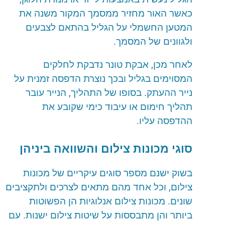
כאשר
האור
מחזיר
ממסמך
המקור
משנה
את
המטען
החשמלי
על
הגליל
בהתאם
לצבעים
ולגוונים
של
המסמך
.
לאחר
מכן
,
אבקת
טונר
נדבקת
לחלקים
המסוימים
בגליל
ובכך
נוצרת
הדפסה
זמנית
על
נייר
ההעתק
.
בסופו
של
התהליך
,
הנייר
עובר
תהליך
חימום
או
עיבוד
כימי
שקובע
את
ההדפסה
עליו
.
סוגי
מכונות
צילום
והשוואה
ביניהן
בשוק
ישנם
מספר
סוגים
עיקריים
של
מכונות
צילום
,
וכל
אחד
מהם
מתאים
לצרכים
ולתקציבים
שונים
.
מכונות
צילום
אנלוגיות
הן
הפשוטות
ביותר
והן
מתבססות
על
שיטות
צילום
ישנות
.
עם