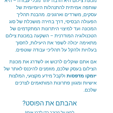
מכונת
צילום
היא
הרבה
יותר
מכלי
עבודה
–
היא
שותפה
אמיתית
להתנהלות
היומיומית
של
עסקים
,
משרדים
וארגונים
.
מהבנת
תהליך
הפעולה
הבסיסי
,
דרך
בחירה
מושכלת
של
סוג
המכונה
ועד
למיצוי
היתרונות
המתקדמים
של
הטכנולוגיה
המודרנית
–
השקעה
במכונת
צילום
מתאימה
יכולה
לשפר
את
היעילות
,
לחסוך
בעלויות
ולהקל
על
תהליכי
עבודה
שוטפים
.
אם
אתם
שוקלים
לרכוש
או
לשדרג
את
מכונת
הצילום
בעסק
שלכם
,
מוזמנים
להיכנס
לאתר
של
יזמקו
מדפסות
ולקבל
מידע
מקצועי
,
המלצות
אישיות
ומגוון
פתרונות
המותאמים
לצרכים
שלכם
.
אהבתם את הפוסט?
לחצו על הכוכב כדי לדרג אותו!