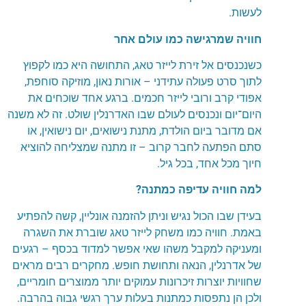
לעשות
.
חוויה שמרגישה כמו עולם אחר
כשנכנסים אל זירת
לייזר טאג
,
התחושה היא כמו לקפוץ
לתוך סרט פעולה עתידני – אורות נאון, מוזיקה סוחפת,
אפודי קרב ורובי לייזר חכמים. ברגע אחד שוכחים את
היום־יום ונכנסים לעולם שבו האדרנלין שולט. זה לא משנה
אם מדובר ביום הולדת, מתנת נישואים, יום נישואין, או
סתם הפתעה לחבר קרוב – זו מתנה שמצליחה להוציא
חיוך מכל אחד, בכל גיל
.
למה חוויה עדיפה כמתנה
?
בעידן שבו הכול נגיש וניתן להזמנה אונליין, קשה להפתיע
באמת. חוויה כמו
משחק לייזר טאג
שוברת את השגרה
ומעניקה למקבל משהו שאי אפשר למדוד בכסף – רגעים
של אדרנלין, הנאה ותחושת חופש. מחקרים רבים מראים
שחוויות יוצרות זיכרונות עמוקים יותר ממוצרים חומריים,
ולכן הן נתפסות כמתנות בעלות ערך רגשי גבוה בהרבה
.