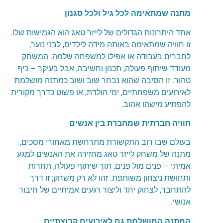
מתנה שמתאימה לכל גיל ולכל סגנון
אחד היתרונות הגדולים של
לייזר טאג
הוא הגמישות שלו.
זו חוויה שמתאימה באותה מידה לילדים, לבני נוער,
לחברים בעבודה או אפילו למשפחה שלמה. המשחק
מעודד שיתוף פעולה, תכנון וחשיבה, אבל בעיקר – כיף
טהור. זו הסיבה שהוא נבחר שוב ושוב כמתנה מושלמת
לאירועים משפחתיים, ימי הולדת, או פשוט כדרך מקורית
להפתיע מישהו אהוב
.
חוויה חברתית שמחברת בין אנשים
בעולם שבו רוב התקשורת מתרחשת מאחורי מסכים,
מתנה של
משחק לייזר טאג
מחזירה את האנשים למגע
אמיתי – פנים מול פנים, תוך שיתוף פעולה, תחרות
ותחושת ניצחון משותפת. זהו לא רק משחק; זו דרך
להתחבר, לצחוק יחד וליצור רגעים אמיתיים של חיבור
אנושי
.
המתנה המושלמת גם לאירועים קבוצתיים