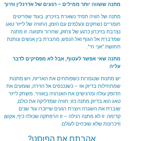
מתנה ששווה יותר ממילים – רגעים של אדרנלין וחיוך
מתנה של חוויה תמיד נשארת בזיכרון. בעוד שפריטים
חומריים נשחקים ונעלמים עם הזמן, החוויה של
לייזר טאג
נצרבת בזיכרון כרגע של צחוק, שחרור ותנועה. זו מתנה
שמדברת אל הגוף ואל הנפש, מחברת בין אנשים ונותנת
תחושת “אני חי
”.
מתנה שאי אפשר לעטוף, אבל לא מפסיקים לדבר
עליה
יש מתנות שנגמרות כשפותחים את האריזה, ויש מתנות
שמתחילות בדיוק אז – כשנכנסים
אל הזירה, שומעים את
הדופק עולה ומרגישים את האנרגיה באוויר
.
משחק לייזר
טאג
הוא בדיוק מתנה כזו: חוויה שמדליקה את כולם,
שוברת את השגרה ויוצרת רגעים שייזכרו עוד שנים
קדימה. זו לא מתנה רגילה – זו הרפתקה שכולה כיף, אקשן
וזיכרונות שלא שוכחים לעולם
.
אהבתם את הפוסט?