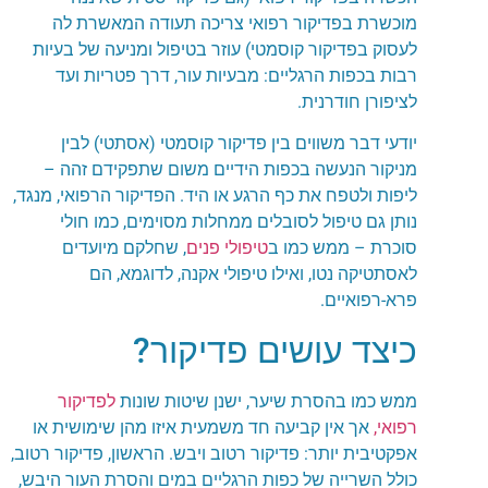
מוכשרת בפדיקור רפואי צריכה תעודה המאשרת לה
לעסוק בפדיקור קוסמטי) עוזר בטיפול ומניעה של בעיות
רבות בכפות הרגליים: מבעיות עור, דרך פטריות ועד
לציפורן חודרנית.
יודעי דבר משווים בין פדיקור קוסמטי (אסתטי) לבין
מניקור הנעשה בכפות הידיים משום שתפקידם זהה –
ליפות ולטפח את כף הרגע או היד. הפדיקור הרפואי, מנגד,
נותן גם טיפול לסובלים ממחלות מסוימים, כמו חולי
סוכרת – ממש כמו ב
טיפולי פנים
, שחלקם מיועדים
לאסתטיקה נטו, ואילו טיפולי אקנה, לדוגמא, הם
פרא-רפואיים.
כיצד עושים פדיקור?
ממש כמו בהסרת שיער, ישנן שיטות שונות
לפדיקור
רפואי,
אך אין קביעה חד משמעית איזו מהן שימושית או
אפקטיבית יותר: פדיקור רטוב ויבש. הראשון, פדיקור רטוב,
כולל השרייה של כפות הרגליים במים והסרת העור היבש,