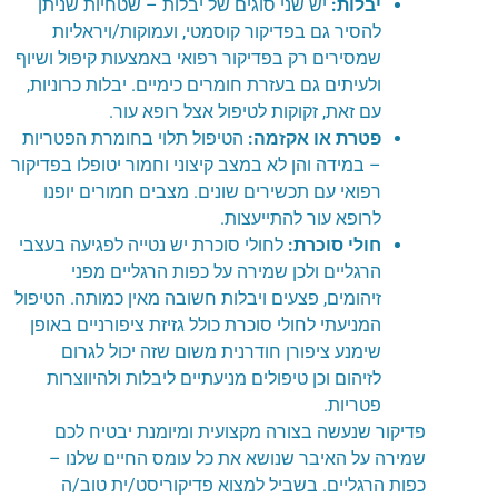
יבלות
:
יש שני סוגים של יבלות – שטחיות שניתן
להסיר גם בפדיקור קוסמטי, ועמוקות/ויראליות
שמסירים רק בפדיקור רפואי באמצעות קיפול ושיוף
ולעיתים גם בעזרת חומרים כימיים. יבלות כרוניות,
עם זאת, זקוקות לטיפול אצל רופא עור.
פטרת או אקזמה
:
הטיפול תלוי בחומרת הפטריות
– במידה והן לא במצב קיצוני וחמור יטופלו בפדיקור
רפואי עם תכשירים שונים. מצבים חמורים יופנו
לרופא עור להתייעצות.
חולי סוכרת
:
לחולי סוכרת יש נטייה לפגיעה בעצבי
הרגליים ולכן שמירה על כפות הרגליים מפני
זיהומים, פצעים ויבלות חשובה מאין כמותה. הטיפול
המניעתי לחולי סוכרת כולל גזיזת ציפורניים באופן
שימנע ציפורן חודרנית משום שזה יכול לגרום
לזיהום וכן טיפולים מניעתיים ליבלות ולהיווצרות
פטריות.
פדיקור שנעשה בצורה מקצועית ומיומנת יבטיח לכם
שמירה על האיבר שנושא את כל עומס החיים שלנו –
כפות הרגליים. בשביל למצוא פדיקוריסט/ית טוב/ה