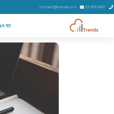
contact@trends.co.il
03-693-1801
דף הב