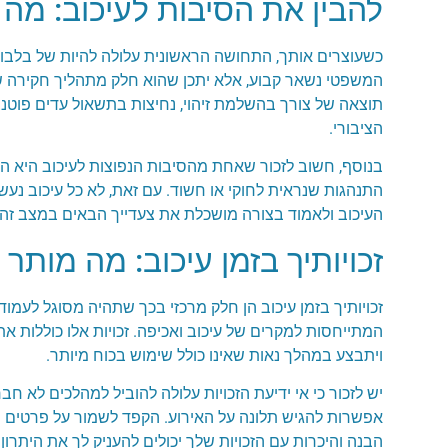
להבין את הסיבות לעיכוב: מה
כשעוצרים אותך, התחושה הראשונית עלולה להיות של בלבול
המשפטי נשאר קבוע, אלא יתכן שהוא חלק מתהליך חקירה שגר
תוצאה של צורך בהשלמת זיהוי, נחיצות בתשאול עדים פוטנצי
הציבורי.
בנוסף, חשוב לזכור שאחת מהסיבות הנפוצות לעיכוב היא התנ
התנהגות שנראית לחוקי או חשוד. עם זאת, לא כל עיכוב נעש
העיכוב ולאמוד בצורה מושכלת את צעדייך הבאים במצב זה.
זכויותיך בזמן עיכוב: מה מותר
זכויותיך בזמן עיכוב הן חלק מרכזי בכך שתהיה מסוגל לעמוד
המתייחסות למקרים של עיכוב ואכיפה. זכויות אלו כוללות את 
ויתבצע במהלך נאות שאינו כולל שימוש בכוח מיותר.
יש לזכור כי אי ידיעת הזכויות עלולה להוביל למהלכים לא חב
אפשרות להגיש תלונה על האירוע. הקפד לשמור על פרטים מ
הבנה והיכרות עם הזכויות שלך יכולים להעניק לך את היתרון