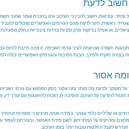
 חשוב לדעת
 ופחד. עם זאת, חשוב להבין כי העיכוב אינו בהכרח אומר שהנך חש
תי. ראשית, חיוני לדעת מהם הגורמים האפשריים שיכולים להוביל לעי
אליים, או אפילו בדיקות סרק זמניות בזירות ציבוריות כחלק מפעילו
הגות חשודה שנראתה לעיני גורמי האכיפה. זו אינה חייבת להיות עביר
ה בצורה חוקית ולפיכך, הבנת הסיבות והגורמים האפשריים יכולה לסי
 ומה אסור
 על מקומך ולדעת מה מותר ומה אסור בזמן המפגש עם גורמי האכיפה. ל
הזכות להודעה על העיכוב והסיבה לו, הזכות להיוועצות עם עורך דין, ו
רתיים או שליליים כלפי עצמך. במידה ואתה מרגיש כי מופרות זכויותיך
לאים ומדויקים על המתרחש, לשם מידת האפשר, ובעזרתם לעמוד על זכ
 הנדרש לקבל החלטות טובות יותר בזמן העיכוב.