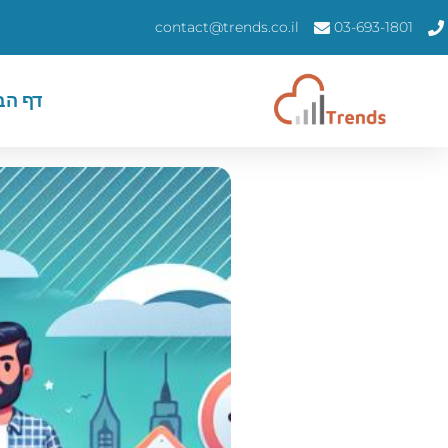
contact@trends.co.il
03-693-1801
דף הב