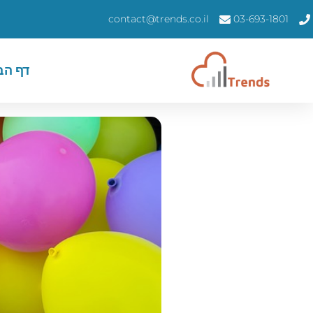
contact@trends.co.il
03-693-1801
דף הב