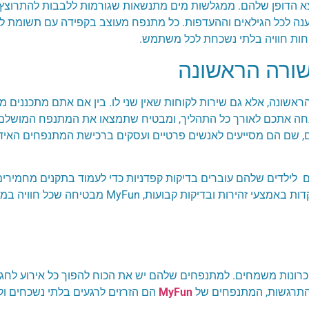
נפחים לילדים יוצא הדופן שלהם. ממגלשות מים מתנשאות שגורמות ללבבות להתר
מענה לכל הגילאים וההעדפות. כל מתנפח מעוצב בקפידה עם תשומת ל
יחות חוויה בלתי נשכחת לכל משתמש.
 הראשונה, אלא גם שירות לקוחות שאין שני לו. בין אם אתם מתכננים 
נחה אתכם לאורך כל התהליך, ומבטיח שתמצאו את המתנפח המושלם 
 שם הם מסייעים לאנשים פרטיים ועסקים ברכישת המתנפחים האידיא
ת חשיבות עליונה עבור MyFun. המתנפחים לילדים שלהם עוברים בדיקות קפדניות כדי לעמוד בתקנ
המיומנים שלהם מבטיח התקנה ותחזוקה נאותים. עם התמקדות באמצ
שוקה שלהם ליצור זיכרונות משמחים. למתנפחים שלהם יש את הכוח להפוך כל אירו
מהתרגשות, המתנפחים של
MyFun
הם הזרזים לרגעים בלתי נשכחים ולז