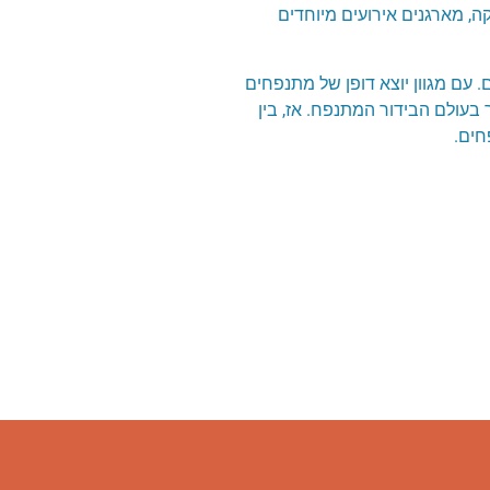
ביוזמות צדקה, מארגנים אירועים מיוחדים
ים. עם מגוון יוצא דופן של מתנפחים
ות קהילתית, MyFun חיזקה את מעמדה כפורצת דרך בעולם הבידור המתנפח. אז, בין