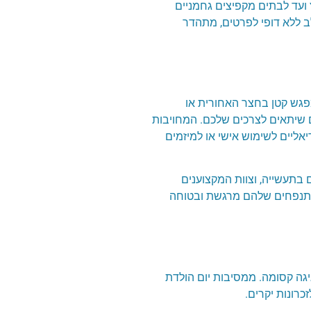
וצץ ועד לבתים מקפיצים גחמניים
ב ללא דופי לפרטים, מתהדר
מפגש קטן בחצר האחורית או
שיתאים לצרכים שלכם. המחויבות
ליים לשימוש אישי או למיזמים
ים מחמירים בתעשייה, וצוות המקצוענים
עי זהירות ובדיקות קבועות, MyFun מבטיחה שכל חוויה במתנפחים שלהם מרגשת ובטוחה
ע לחגיגה קסומה. ממסיבות יום הולדת
כרונות יקרים.