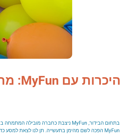
היכרות עם MyFun: מתנפחים לילדים ואטרקציות לאירועים
בתחום הבידור, MyFun ניצבת כחברה מוב
MyFun הפכה לשם מהימן בתעשייה. תן לנו לצאת למסע כדי לחקור את המהות של MyFun ואת הסיבות מאחורי המוניטין המצטיין שלהם.